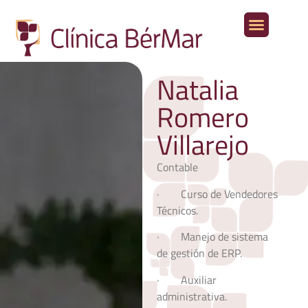
Aparato digestivo
Otras especialidades médicas
Natalia
Romero
Villarejo
Contable
· Curso de Vendedores
Técnicos.
· Manejo de sistema
de gestión de ERP.
· Auxiliar
administrativa.