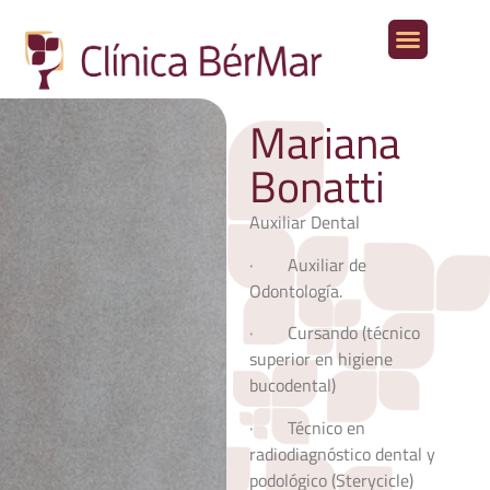
Aparato digestivo
Otras especialidades médicas
Mariana
Bonatti
Auxiliar Dental
· Auxiliar de
Odontología.
· Cursando (técnico
superior en higiene
bucodental)
· Técnico en
radiodiagnóstico dental y
podológico (Sterycicle)