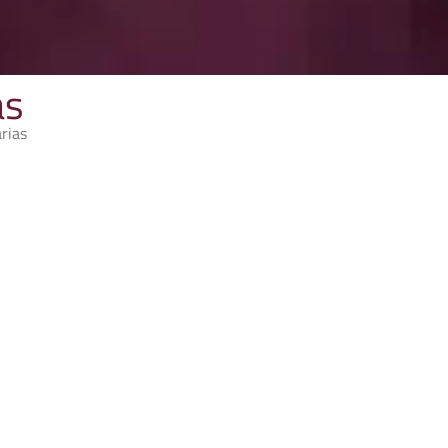
as
rias