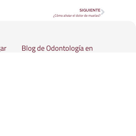
SIGUIENTE
¿Cómo aliviar el dolor de muelas?
gar
Blog de Odontología en
Córdoba: Consejos,
uis de
tratamientos y novedades
Los mejores tratamientos para tener
una sonrisa sana
Dieta blanca post-blanqueamiento
dental