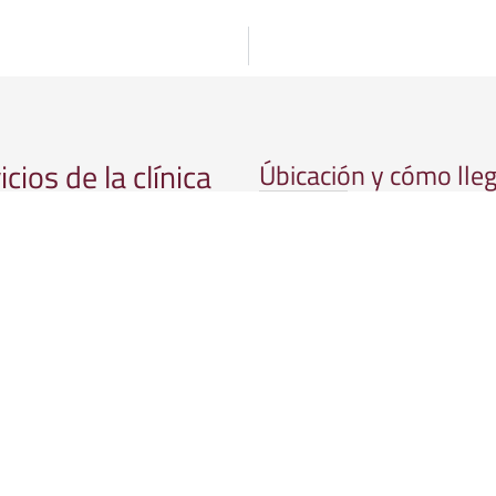
icios de la clínica
Úbicación y cómo lle
Avda. Cervantes s/n esq. Fray L
icios Odontología
Granada 6 14008 Córdoba
icios Aparato Digestivo
s Especialidades